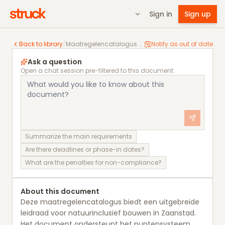
Sign in
Sign up
Maatregelencatalogus Puntensysteem Natuurinclusie
Back to library
/
Maatregelencatalogus Puntensysteem Natuurinclusief Bouwen
Notify as out of date
Ask a question
Open a chat session pre-filtered to this document.
Summarize the main requirements
Are there deadlines or phase-in dates?
What are the penalties for non-compliance?
About this document
Deze maatregelencatalogus biedt een uitgebreide
leidraad voor natuurinclusief bouwen in Zaanstad.
Het document ondersteunt het puntensysteem