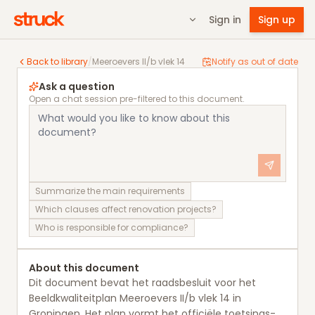
Sign in
Sign up
Meeroevers II/b vlek 14
Back to library
/
Meeroevers II/b vlek 14
Notify as out of date
Ask a question
Open a chat session pre-filtered to this document.
Summarize the main requirements
Which clauses affect renovation projects?
Who is responsible for compliance?
About this document
Dit document bevat het raadsbesluit voor het
Beeldkwaliteitplan Meeroevers II/b vlek 14 in
Groningen. Het plan vormt het officiële toetsings-