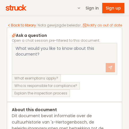
Sign in
Sign up
Nota gewijzigde beleidsregels zonnepanelenbeleid 20
Back to library
/
Nota gewijzigde beleidsregels zonnepanelenbeleid 2022
Notify as out of date
Ask a question
Open a chat session pre-filtered to this document.
What exemptions apply?
Who is responsible for compliance?
Explain the inspection process
About this document
Dit document bevat informatie over de
cultuurhistorie van 's-Hertogenbosch, de
beleidsuitgangspunten met betrekking tot de