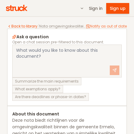
Sign in
Sign up
Nota omgevingskwaliteit Ermelo
Back to library
/
Nota omgevingskwaliteit Ermelo
Notify as out of date
Ask a question
Open a chat session pre-filtered to this document.
Summarize the main requirements
What exemptions apply?
Are there deadlines or phase-in dates?
About this document
Deze nota biedt richtlijnen voor de
omgevingskwaliteit binnen de gemeente Ermelo,
gericht op het versterken van ruimtelijke kwaliteit