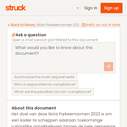
Sign in
Sign up
Nota Parkeernormen 2023. Hilversum
Back to library
/
Nota Parkeernormen 2023. Hilversum
Notify as out of date
Ask a question
Open a chat session pre-filtered to this document.
Summarize the main requirements
Who is responsible for compliance?
What are the penalties for non-compliance?
About this document
Het doel van deze Nota Parkeernormen 2023 is om
een kader te scheppen waaraan toekomstige
ruimtelijke ontwikkelingen binnen de hele gemeente