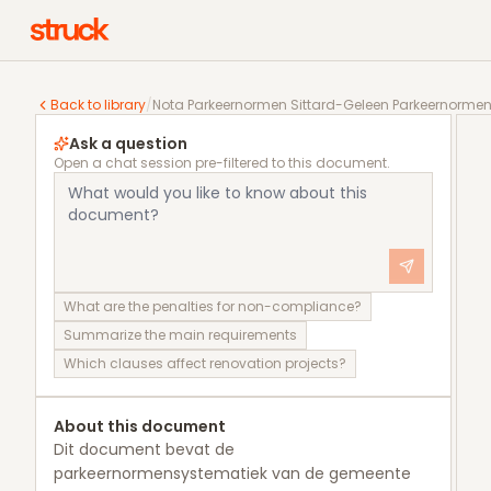
Nota Parkeernormen Sittard-Geleen Parkeernorme
Back to library
/
Nota Parkeernormen Sittard-Geleen Parkeernorme
Ask a question
Open a chat session pre-filtered to this document.
What are the penalties for non-compliance?
Summarize the main requirements
Which clauses affect renovation projects?
About this document
Dit document bevat de
parkeernormensystematiek van de gemeente