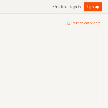
English
Sign in
Sign up
Notify as out of date