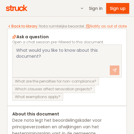
Sign in
Sign up
Nota ruimtelijke beoordeling 2023
Back to library
/
Nota ruimtelijke beoordeling 2023
Notify as out of date
Ask a question
Open a chat session pre-filtered to this document.
What are the penalties for non-compliance?
Which clauses affect renovation projects?
What exemptions apply?
About this document
Deze nota legt het beoordelingskader voor
principeverzoeken en afwijkingen van het
bestemmingsplan vast in de gemeente