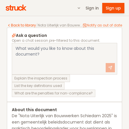
Sign in
Sign up
Nota Uiterlijk van Bouwwerken Schiedam 2025
Back to library
/
Nota Uiterlijk van Bouwwerken Schiedam 2025
Notify as out of date
Ask a question
Open a chat session pre-filtered to this document.
Explain the inspection process
List the key definitions used
What are the penalties for non-compliance?
About this document
De "Nota Uiterlijk van Bouwwerken Schiedam 2025" is
een gemeentelijk beleidsdocument dat dient als
praktisch beoordelingskader voor bouwplannen in