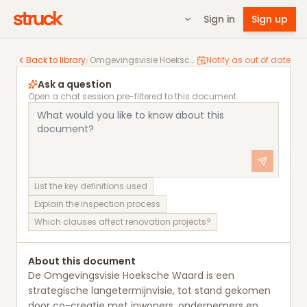
Sign in
Sign up
Omgevingsvisie Hoeksche Waard
Back to library
/
Omgevingsvisie Hoeksche Waard
Notify as out of date
Ask a question
Open a chat session pre-filtered to this document.
List the key definitions used
Explain the inspection process
Which clauses affect renovation projects?
About this document
De Omgevingsvisie Hoeksche Waard is een
strategische langetermijnvisie, tot stand gekomen
door co-creatie met inwoners, ondernemers en