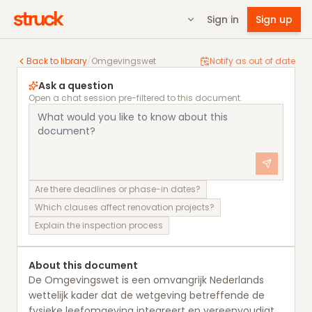
Sign in
Sign up
Omgevingswet
Back to library
/
Omgevingswet
Notify as out of date
Ask a question
Open a chat session pre-filtered to this document.
Are there deadlines or phase-in dates?
Which clauses affect renovation projects?
Explain the inspection process
About this document
De Omgevingswet is een omvangrijk Nederlands
wettelijk kader dat de wetgeving betreffende de
fysieke leefomgeving integreert en vereenvoudigt.