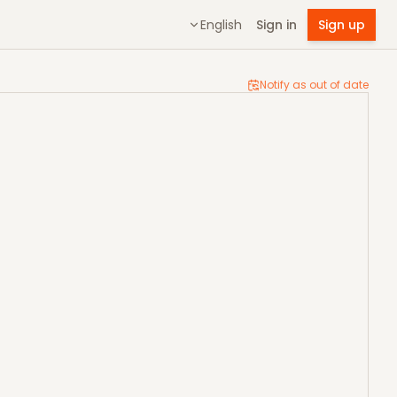
English
Sign in
Sign up
Notify as out of date