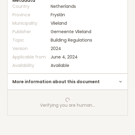
Metadata
Country
Netherlands
Province
Fryslân
Municipality
Vlieland
Publisher
Gemeente Vlieland
Topic
Building Regulations
Version
2024
Applicable from
June 4, 2024
Availability
Available
More information about this document
Verifying you are human…