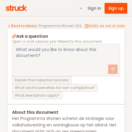
Sign in
Sign up
Programma Wonen 2024-2028
Back to library
/
Programma Wonen 2024-2028
Notify as out of date
Ask a question
Open a chat session pre-filtered to this document.
Explain the inspection process
What are the penalties for non-compliance?
What exemptions apply?
About this document
Het Programma Wonen schetst de strategie voor
volkshuisvesting en woningbouw op het eiland. Het
document richt zich op zes speerpunten: