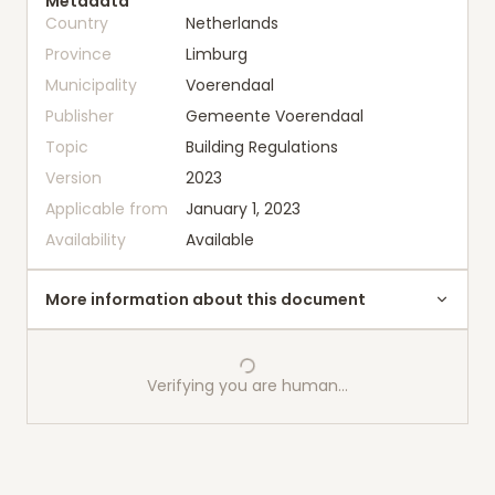
Metadata
Country
Netherlands
Province
Limburg
Municipality
Voerendaal
Publisher
Gemeente Voerendaal
Topic
Building Regulations
Version
2023
Applicable from
January 1, 2023
Availability
Available
More information about this document
Verifying you are human…