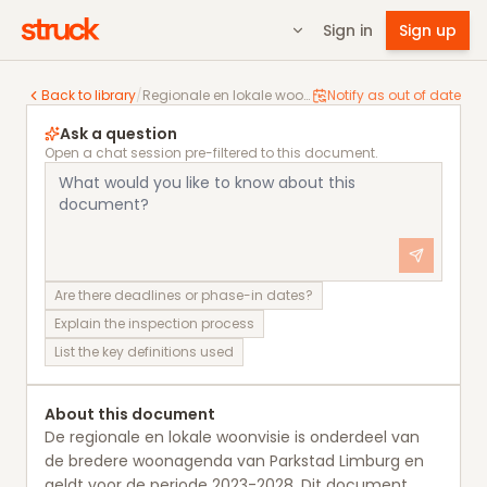
Sign in
Sign up
Regionale en lokale woonvisie gemeente Voerendaal 
Back to library
/
Regionale en lokale woonvisie gemeente Voerendaal 2023 - 2028
Notify as out of date
Ask a question
Open a chat session pre-filtered to this document.
Are there deadlines or phase-in dates?
Explain the inspection process
List the key definitions used
About this document
De regionale en lokale woonvisie is onderdeel van
de bredere woonagenda van Parkstad Limburg en
geldt voor de periode 2023-2028. Dit document