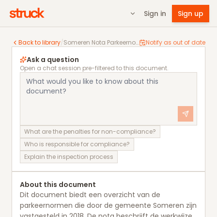
Sign in
Sign up
Someren Nota Parkeernormen 2018
Back to library
/
Someren Nota Parkeernormen 2018
Notify as out of date
Ask a question
Open a chat session pre-filtered to this document.
What are the penalties for non-compliance?
Who is responsible for compliance?
Explain the inspection process
About this document
Dit document biedt een overzicht van de
parkeernormen die door de gemeente Someren zijn
vastgesteld in 2018. De nota beschrijft de werkwijze