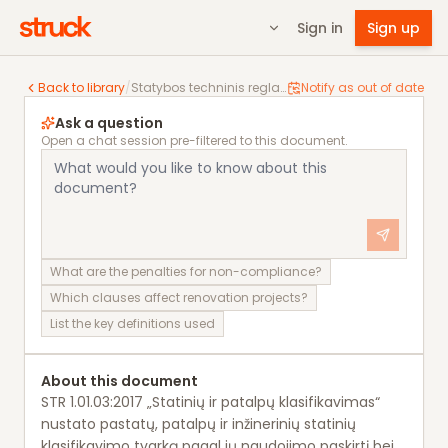
Sign in
Sign up
Statybos techninis reglamentas STR 1.01.03:2017
Back to library
/
Statybos techninis reglamentas STR 1.01.03:2017
Notify as out of date
Ask a question
Open a chat session pre-filtered to this document.
What are the penalties for non-compliance?
Which clauses affect renovation projects?
List the key definitions used
About this document
STR 1.01.03:2017 „Statinių ir patalpų klasifikavimas“
nustato pastatų, patalpų ir inžinerinių statinių
klasifikavimo tvarką pagal jų naudojimo paskirtį bei