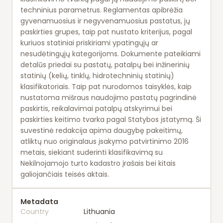
techninius parametrus. Reglamentas apibrėžia
gyvenamuosius ir negyvenamuosius pastatus, jų
paskirties grupes, taip pat nustato kriterijus, pagal
kuriuos statiniai priskiriami ypatingųjų ar
nesudėtingųjų kategorijoms. Dokumente pateikiami
detalūs priedai su pastatų, patalpų bei inžinerinių
statinių (kelių, tinklų, hidrotechninių statinių)
klasifikatoriais. Taip pat nurodomos taisyklės, kaip
nustatoma mišraus naudojimo pastatų pagrindinė
paskirtis, reikalavimai patalpų atskyrimui bei
paskirties keitimo tvarka pagal Statybos įstatymą. Ši
suvestinė redakcija apima daugybę pakeitimų,
atliktų nuo originalaus įsakymo patvirtinimo 2016
metais, siekiant suderinti klasifikavimą su
Nekilnojamojo turto kadastro įrašais bei kitais
galiojančiais teisės aktais.
Metadata
Country
Lithuania