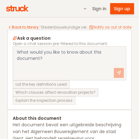
Sign in
Sign up
Stedenbouwkundige verordening van de Stad Gent
Back to library
/
Stedenbouwkundige verordening van de Stad Gent
Notify as out of date
Ask a question
Open a chat session pre-filtered to this document.
List the key definitions used
Which clauses affect renovation projects?
Explain the inspection process
About this document
Het document bevat een uitgebreide beschrijving
van het Algemeen Bouwreglement van de stad
Gent. Het behandelt regelgeving voor