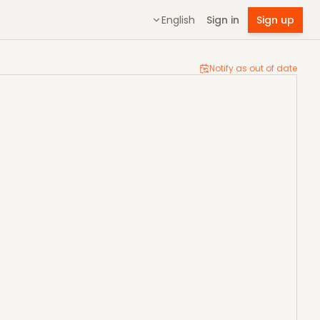
English
Sign in
Sign up
Notify as out of date