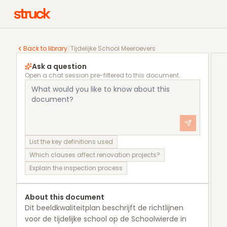
Tijdelijke School Meeroevers
Back to library
/
Tijdelijke School Meeroevers
Ask a question
Open a chat session pre-filtered to this document.
List the key definitions used
Which clauses affect renovation projects?
Explain the inspection process
About this document
Dit beeldkwaliteitplan beschrijft de richtlijnen
voor de tijdelijke school op de Schoolwierde in