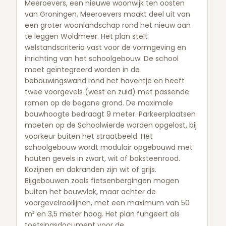
Meeroevers, een nieuwe woonwijk ten oosten
van Groningen. Meeroevers maakt deel uit van
een groter woonlandschap rond het nieuw aan
te leggen Woldmeer. Het plan stelt
welstandscriteria vast voor de vormgeving en
inrichting van het schoolgebouw. De school
moet geïntegreerd worden in de
bebouwingswand rond het haventje en heeft
twee voorgevels (west en zuid) met passende
ramen op de begane grond. De maximale
bouwhoogte bedraagt 9 meter. Parkeerplaatsen
moeten op de Schoolwierde worden opgelost, bij
voorkeur buiten het straatbeeld. Het
schoolgebouw wordt modulair opgebouwd met
houten gevels in zwart, wit of baksteenrood.
Kozijnen en dakranden zijn wit of grijs.
Bijgebouwen zoals fietsenbergingen mogen
buiten het bouwvlak, maar achter de
voorgevelrooilijnen, met een maximum van 50
m² en 3,5 meter hoog. Het plan fungeert als
toetsingsdocument voor de