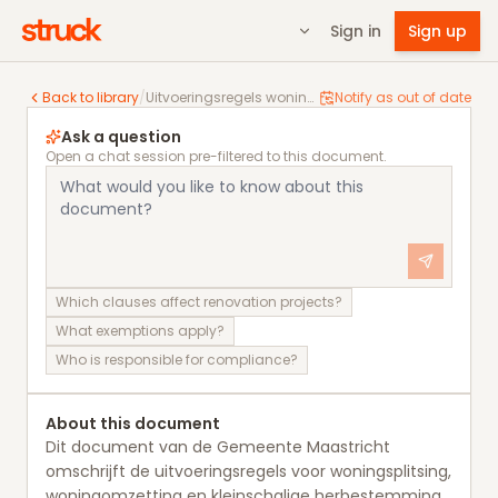
Sign in
Sign up
Uitvoeringsregels woningsplitsing, woningomzetting 
Back to library
/
Uitvoeringsregels woningsplitsing, woningomzetting en kleinschalige herbestemming
Notify as out of date
Ask a question
Open a chat session pre-filtered to this document.
Which clauses affect renovation projects?
What exemptions apply?
Who is responsible for compliance?
About this document
Dit document van de Gemeente Maastricht
omschrijft de uitvoeringsregels voor woningsplitsing,
woningomzetting en kleinschalige herbestemming.