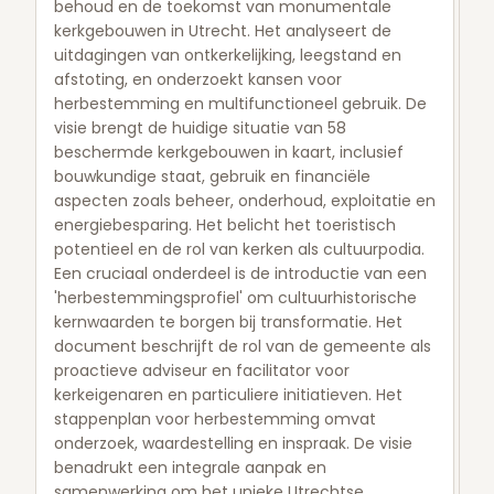
behoud en de toekomst van monumentale
kerkgebouwen in Utrecht. Het analyseert de
uitdagingen van ontkerkelijking, leegstand en
afstoting, en onderzoekt kansen voor
herbestemming en multifunctioneel gebruik. De
visie brengt de huidige situatie van 58
beschermde kerkgebouwen in kaart, inclusief
bouwkundige staat, gebruik en financiële
aspecten zoals beheer, onderhoud, exploitatie en
energiebesparing. Het belicht het toeristisch
potentieel en de rol van kerken als cultuurpodia.
Een cruciaal onderdeel is de introductie van een
'herbestemmingsprofiel' om cultuurhistorische
kernwaarden te borgen bij transformatie. Het
document beschrijft de rol van de gemeente als
proactieve adviseur en facilitator voor
kerkeigenaren en particuliere initiatieven. Het
stappenplan voor herbestemming omvat
onderzoek, waardestelling en inspraak. De visie
benadrukt een integrale aanpak en
samenwerking om het unieke Utrechtse