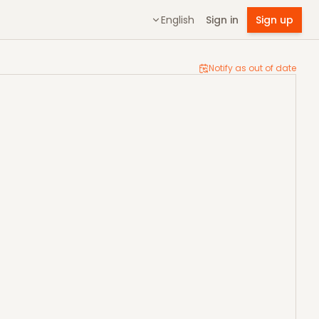
English
Sign in
Sign up
Notify as out of date