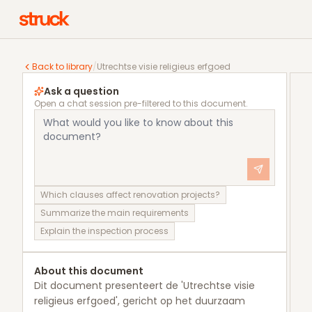
Utrechtse visie religieus erfgoed
Back to library
/
Utrechtse visie religieus erfgoed
Ask a question
Open a chat session pre-filtered to this document.
Which clauses affect renovation projects?
Summarize the main requirements
Explain the inspection process
About this document
Dit document presenteert de 'Utrechtse visie
religieus erfgoed', gericht op het duurzaam