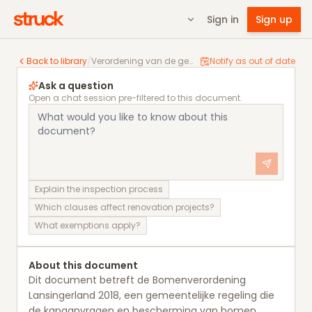
Sign in
Sign up
Verordening van de gemeenteraad van de gemeente 
Back to library
/
Verordening van de gemeenteraad van de gemeente Lansingerland houdende regels omtrent kappen bomen Bomenverordening Lansingerland 2018
Notify as out of date
Ask a question
Open a chat session pre-filtered to this document.
Explain the inspection process
Which clauses affect renovation projects?
What exemptions apply?
About this document
Dit document betreft de Bomenverordening
Lansingerland 2018, een gemeentelijke regeling die
de kapaanvragen en bescherming van bomen