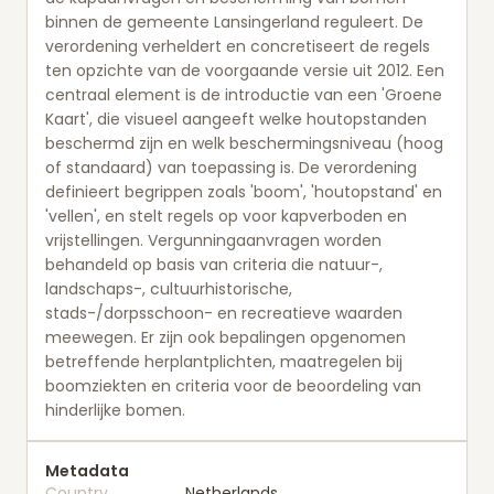
binnen de gemeente Lansingerland reguleert. De
verordening verheldert en concretiseert de regels
ten opzichte van de voorgaande versie uit 2012. Een
centraal element is de introductie van een 'Groene
Kaart', die visueel aangeeft welke houtopstanden
beschermd zijn en welk beschermingsniveau (hoog
of standaard) van toepassing is. De verordening
definieert begrippen zoals 'boom', 'houtopstand' en
'vellen', en stelt regels op voor kapverboden en
vrijstellingen. Vergunningaanvragen worden
behandeld op basis van criteria die natuur-,
landschaps-, cultuurhistorische,
stads-/dorpsschoon- en recreatieve waarden
meewegen. Er zijn ook bepalingen opgenomen
betreffende herplantplichten, maatregelen bij
boomziekten en criteria voor de beoordeling van
hinderlijke bomen.
Metadata
Country
Netherlands