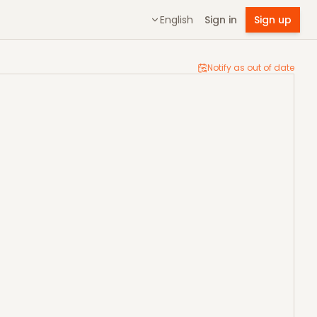
English
Sign in
Sign up
Notify as out of date