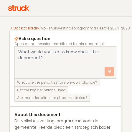
Volkshuisvestingsprogramma Heerde 2024-2028
Back to library
/
Volkshuisvestingsprogramma Heerde 2024-2028
Ask a question
Open a chat session pre-filtered to this document.
What are the penalties for non-compliance?
List the key definitions used
Are there deadlines or phase-in dates?
About this document
Dit volkshuisvestingsprogramma voor de
gemeente Heerde biedt een strategisch kader