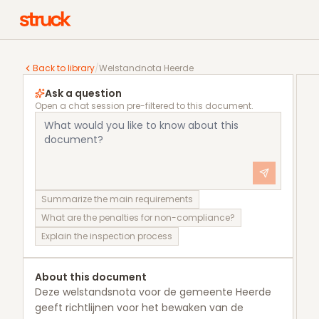
Welstandnota Heerde
Back to library
/
Welstandnota Heerde
Ask a question
Open a chat session pre-filtered to this document.
Summarize the main requirements
What are the penalties for non-compliance?
Explain the inspection process
About this document
Deze welstandsnota voor de gemeente Heerde
geeft richtlijnen voor het bewaken van de