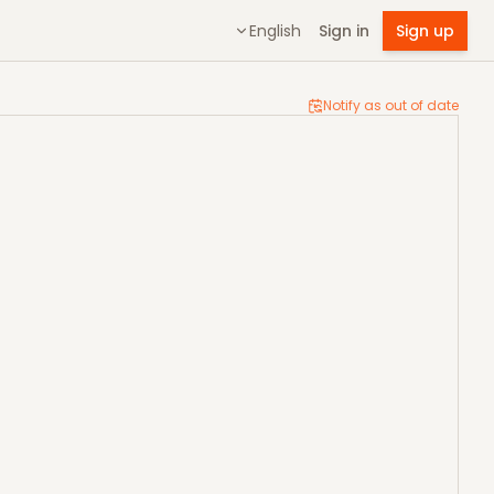
English
Sign in
Sign up
Notify as out of date