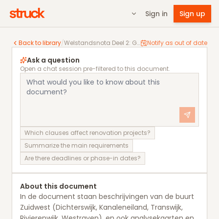
Sign in
Sign up
Welstandsnota Deel 2: Gebiedsbeschrijving Zuidwest
Back to library
/
Welstandsnota Deel 2: Gebiedsbeschrijving Zuidwest
Notify as out of date
Ask a question
Open a chat session pre-filtered to this document.
Which clauses affect renovation projects?
Summarize the main requirements
Are there deadlines or phase-in dates?
About this document
In de document staan beschrijvingen van de buurt
Zuidwest (Dichterswijk, Kanaleneiland, Transwijk,
Rivierenwijk, Westraven), en ook analysekaarten en