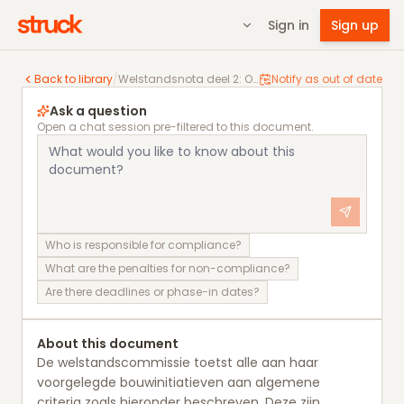
Sign in
Sign up
Welstandsnota deel 2: Objectgerichte criteria
Back to library
/
Welstandsnota deel 2: Objectgerichte criteria
Notify as out of date
Ask a question
Open a chat session pre-filtered to this document.
Who is responsible for compliance?
What are the penalties for non-compliance?
Are there deadlines or phase-in dates?
About this document
De welstandscommissie toetst alle aan haar
voorgelegde bouwinitiatieven aan algemene
criteria zoals hieronder beschreven. Deze zijn