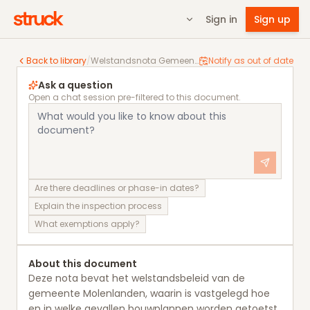
Sign in
Sign up
Welstandsnota Gemeente Molenlanden
Back to library
/
Welstandsnota Gemeente Molenlanden
Notify as out of date
Ask a question
Open a chat session pre-filtered to this document.
Are there deadlines or phase-in dates?
Explain the inspection process
What exemptions apply?
About this document
Deze nota bevat het welstandsbeleid van de
gemeente Molenlanden, waarin is vastgelegd hoe
en in welke gevallen bouwplannen worden getoetst