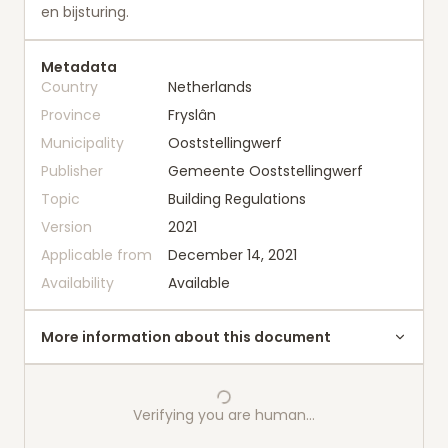
en bijsturing.
Metadata
Country
Netherlands
Province
Fryslân
Municipality
Ooststellingwerf
Publisher
Gemeente Ooststellingwerf
Topic
Building Regulations
Version
2021
Applicable from
December 14, 2021
Availability
Available
More information about this document
Verifying you are human…