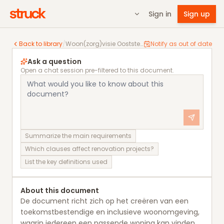
Sign in
Sign up
Woon(zorg)visie Ooststellingwerf
Back to library
/
Woon(zorg)visie Ooststellingwerf
Notify as out of date
Ask a question
Open a chat session pre-filtered to this document.
Summarize the main requirements
Which clauses affect renovation projects?
List the key definitions used
About this document
De document richt zich op het creëren van een
toekomstbestendige en inclusieve woonomgeving,
waarin iedereen een passende woning kan vinden