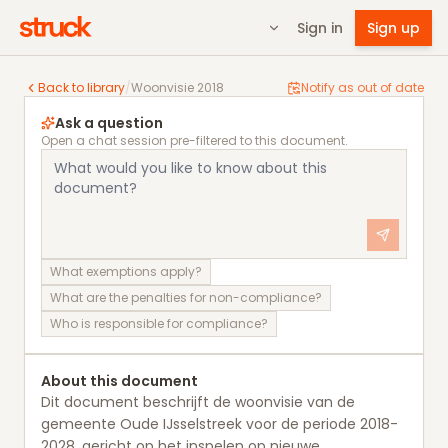
Sign in
Sign up
Woonvisie 2018
Back to library
/
Woonvisie 2018
Notify as out of date
Ask a question
Open a chat session pre-filtered to this document.
What exemptions apply?
What are the penalties for non-compliance?
Who is responsible for compliance?
About this document
Dit document beschrijft de woonvisie van de
gemeente Oude IJsselstreek voor de periode 2018-
2028, gericht op het inspelen op nieuwe