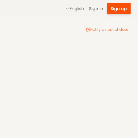
English
Sign in
Sign up
Notify as out of date