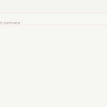
 E-commerce
or E-commerce