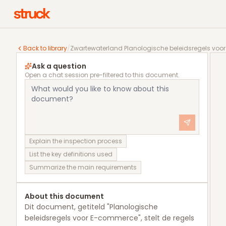
Zwartewaterland Planologische beleidsregels voor
Back to library
/
Zwartewaterland Planologische beleidsregels vo
Ask a question
Open a chat session pre-filtered to this document.
Explain the inspection process
List the key definitions used
Summarize the main requirements
About this document
Dit document, getiteld "Planologische
beleidsregels voor E-commerce", stelt de regels